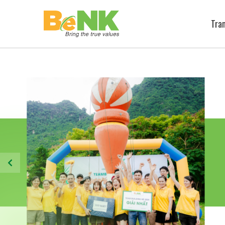
Trang chủ
Tra
Về chúng tôi
+
Tuyển dụng
Truyền thông – văn hóa
Tin tức
Liên hệ