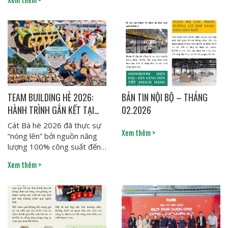
nỗ lực không ngừng trong...
TEAM BUILDING HÈ 2026:
BẢN TIN NỘI BỘ – THÁNG
HÀNH TRÌNH GẮN KẾT TẠI
02.2026
BENK
Cát Bà hè 2026 đã thực sự
Xem thêm >
“nóng lên” bởi nguồn năng
lượng 100% công suất đến
từ đại gia đình BeNK. Không
Xem thêm >
chỉ...