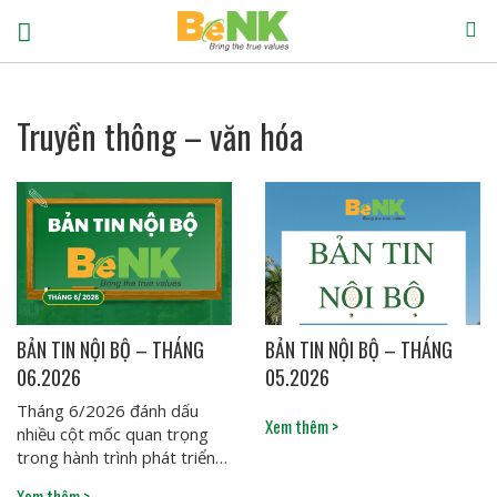
Trang chủ
Về chúng tôi
Truyền thông – văn hóa
Tuyển dụng
Truyền thông – văn hóa
Tin tức
Liên hệ
BẢN TIN NỘI BỘ – THÁNG
BẢN TIN NỘI BỘ – THÁNG
06.2026
05.2026
Tháng 6/2026 đánh dấu
Xem thêm >
nhiều cột mốc quan trọng
trong hành trình phát triển
của BeNK, ghi nhận những
Xem thêm >