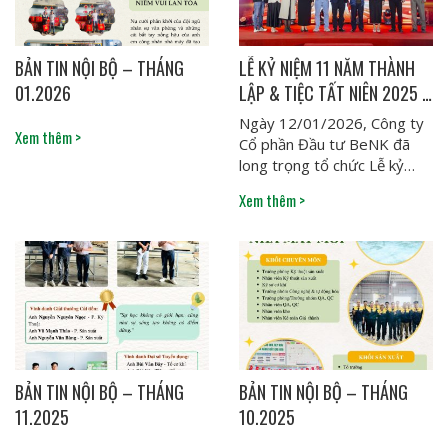
BẢN TIN NỘI BỘ – THÁNG
LỄ KỶ NIỆM 11 NĂM THÀNH
01.2026
LẬP & TIỆC TẤT NIÊN 2025 –
BỨT PHÁ VƯƠN CAO, CHÀO
Ngày 12/01/2026, Công ty
Xem thêm >
KỶ NGUYÊN MỚI
Cổ phần Đầu tư BeNK đã
long trọng tổ chức Lễ kỷ
niệm 11...
Xem thêm >
BẢN TIN NỘI BỘ – THÁNG
BẢN TIN NỘI BỘ – THÁNG
11.2025
10.2025