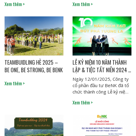
Xem thêm >
Xem thêm >
TEAMBUIDLING HÈ 2025 –
LỄ KỶ NIỆM 10 NĂM THÀNH
BE ONE, BE STRONG, BE BENK
LẬP & TIỆC TẤT NIÊN 2024 –
NHỮNG DẤU ẤN ĐÁNG NHỚ
Ngày 12/01/2025, Công ty
Xem thêm >
cổ phần đầu tư BeNK đã tổ
chức thành công Lễ kỷ niệm
10 năm thành lập và...
Xem thêm >