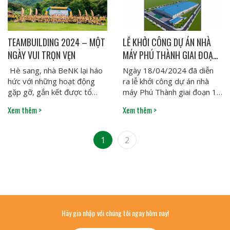
TEAMBUILDING 2024 – MỘT
LỄ KHỞI CÔNG DỰ ÁN NHÀ
NGÀY VUI TRỌN VẸN
MÁY PHÚ THÀNH GIAI ĐOẠN
1
Hè sang, nhà BeNK lại háo
Ngày 18/04/2024 đã diễn
hức với những hoạt động
ra lễ khởi công dự án nhà
gặp gỡ, gắn kết được tổ
máy Phú Thành giai đoạn 1
chức thường niên. Năm nay
từ tháng 05/2024 - tháng
Xem thêm >
Xem thêm >
- ngày...
10/2024.
1
2
Hãy gia nhập với chúng tôi ngay hôm nay!