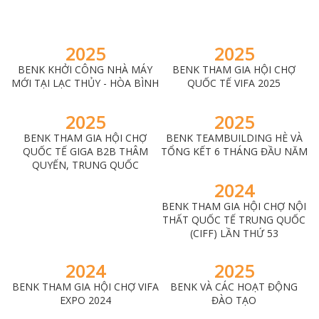
2025
2025
BENK KHỞI CÔNG NHÀ MÁY
BENK THAM GIA HỘI CHỢ
MỚI TẠI LẠC THỦY - HÒA BÌNH
QUỐC TẾ VIFA 2025
2025
2025
BENK THAM GIA HỘI CHỢ
BENK TEAMBUILDING HÈ VÀ
QUỐC TẾ GIGA B2B THÂM
TỔNG KẾT 6 THÁNG ĐẦU NĂM
QUYẾN, TRUNG QUỐC
2024
BENK THAM GIA HỘI CHỢ NỘI
THẤT QUỐC TẾ TRUNG QUỐC
(CIFF) LẦN THỨ 53
2024
2025
BENK THAM GIA HỘI CHỢ VIFA
BENK VÀ CÁC HOẠT ĐỘNG
EXPO 2024
ĐÀO TẠO