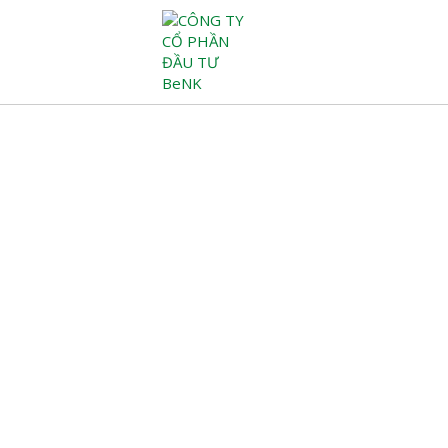
Trang chủ
Về chúng tôi
Tuyển dụng
Truyền thông – văn hóa
Tin tức
Liên hệ