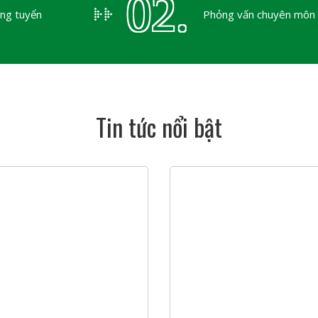
02.
ng tuyển
Phỏng vấn chuyên môn
Quản đốc
Khối sản xuất
 nghiệp Phú Thành 2, Xã Phú
Nơi làm v
Thành, L
Mức lươn
Tin tức nổi bật
 (làm tại Lạc Thủy – Hòa Bình)
Nhân viê
Khối sản xuất
Nơi làm v
Thành, L
Mức lươn