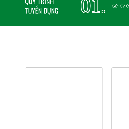
01.
QUY TRÌNH
Gửi CV ứ
TUYỂN DỤNG
Nhân viên cơ điện
Khối sản xuất
2, Xã Phú
Nơi làm việc:
Nhà máy tại Cụm Công
Thành, Lạc Thủy, Hòa Bình
Mức lương:
Thỏa thuận
Kỹ Thuật Viên Công Nghệ Dây Nhựa
Khối sản xuất
Mức lương:
Thỏa thuận