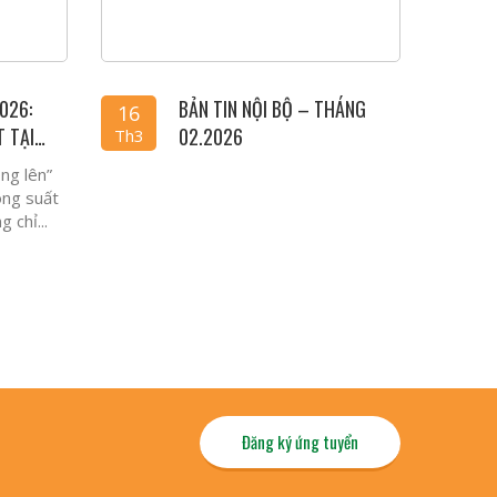
026:
BẢN TIN NỘI BỘ – THÁNG
16
T TẠI
02.2026
Th3
ng lên”
ông suất
 chỉ...
Đăng ký ứng tuyển