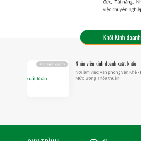
đức, Tài năng, N
việc chuyên nghiệ
Khối Kinh doanh
Nhân viên kinh doanh xuất khẩu
Khối kinh doanh
Nơi làm việc:
Văn phòng Văn Khê - 
Mức lương:
Thỏa thuận
Kế hoạch Sản xuất (Gia công)
Nhân viên mua hàng
Khối vận hành
Kế hoạch
2, Xã Phú
Nơi làm việc:
Nơi làm việc:
Nhà máy tại Cụm Công
Văn phòng Văn Khê - 
Thành, Lạc Thủy, Hòa Bình
Mức lương:
Thỏa thuận