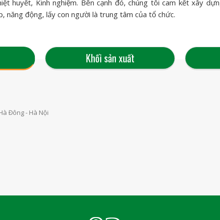
hiệt huyết, Kinh nghiệm. Bên cạnh đó, chúng tôi cam kết xây dự
p, năng động, lấy con người là trung tâm của tổ chức.
Khối sản xuất
Hà Đông - Hà Nội
Trưởng p
Khối sản xuất
 nghiệp Phú Thành 2, Xã Phú
Hà Đông - Hà Nội
Nơi làm v
Thành, L
Mức lươn