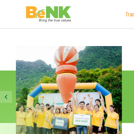
Trang chủ
Tra
Về chúng tôi
+
Tuyển dụng
Truyền thông – văn hóa
Tin tức
Liên hệ