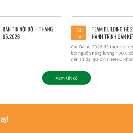
BẢN TIN NỘI BỘ – THÁNG
TEAM BUILDING HÈ 2
04
05.2026
HÀNH TRÌNH GẮN KẾ
Th6
BENK
Cát Bà hè 2026 đã thực sự “nó
bởi nguồn năng lượng 100% c
đến từ đại gia đình BeNK. Không
Xem tất cả
ay!