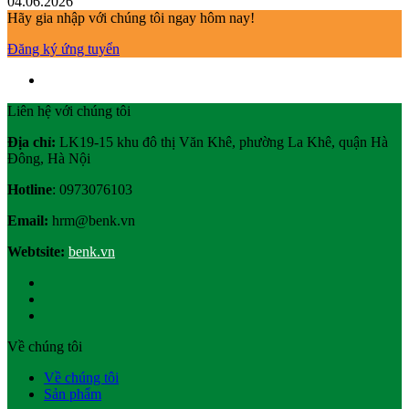
04.06.2026
Hãy gia nhập với chúng tôi ngay hôm nay!
Đăng ký ứng tuyển
Liên hệ với chúng tôi
Địa chỉ:
LK19-15 khu đô thị Văn Khê, phường La Khê, quận Hà
Đông, Hà Nội
Hotline
: 0973076103
Email:
hrm@benk.vn
Webtsite:
benk.vn
Về chúng tôi
Về chúng tôi
Sản phẩm