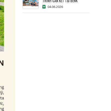
TRÌNH GẮN KẾT TẠI BENK
04.06.2026