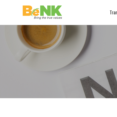
Trang chủ
Tra
Về chúng tôi
+
Tuyển dụng
Truyền thông – văn hóa
Tin tức
Liên hệ